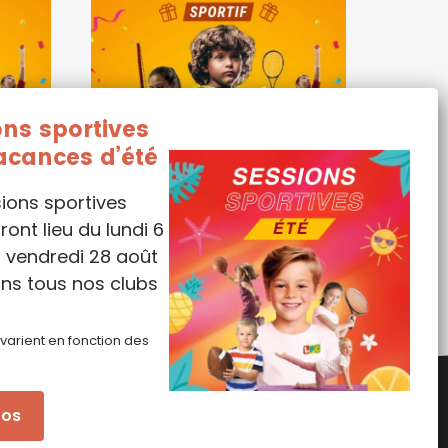
ons sportives
acances d’été
sions sportives
aire
Organiser un anniversaire
ront lieu du lundi 6
pte
au Mans – Acompte
au vendredi 28 août
50,00
€
ns tous nos clubs
 varient en fonction des
fos
lles
|
CGV