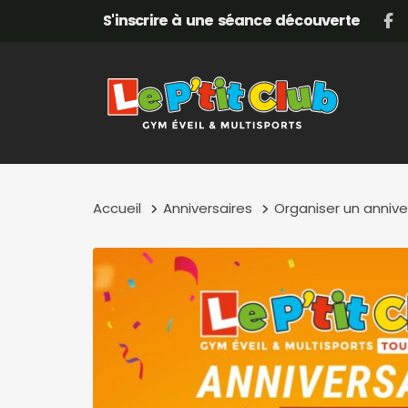
Skip
Skip
S'inscrire à une séance découverte
links
to
content
Accueil
Anniversaires
Organiser un anniv