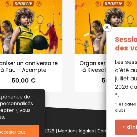
Sessi
des v
Les ses
aniser un anniversaire
Organiser un annivers
d’été au
à Pau – Acompte
à Rivesaltes – Acom
juillet 
50,00
€
50,00
€
2026 da
*.
* les dates
clubs
+ d’in
ht Le P'tit Club 2019-2026
|
Mentions légales
|
Données personne