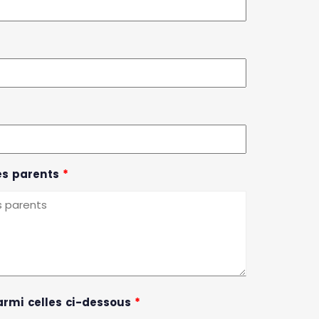
es parents
*
parmi celles ci-dessous
*