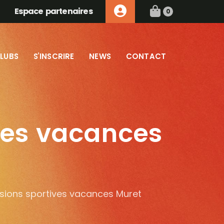
Espace partenaires
0
LUBS
S’INSCRIRE
NEWS
CONTACT
ives vacances
ssions sportives vacances Muret