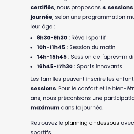
certifiés
, nous proposons
4 sessions
journée
, selon une programmation mu
leur âge :
8h30-9h30
: Réveil sportif
10h-11h45
: Session du matin
14h-15h45
: Session de l'après-midi
16h45-17h30
: Sports innovants
Les familles peuvent inscrire les enfan
sessions
. Pour le confort et le bien-ê
ans, nous préconisons une participati
maximum
dans la journée.
Retrouvez le
planning ci-dessous
avec 
sportifs.