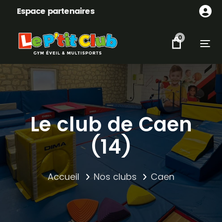
Skip
Skip
Espace partenaires
links
to
content
0
Tog
Le club de Caen
(14)
Accueil
Nos clubs
Caen