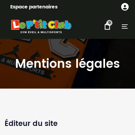
Skip
Skip
Espace partenaires
links
to
content
0
Tog
Mentions légales
Éditeur du site