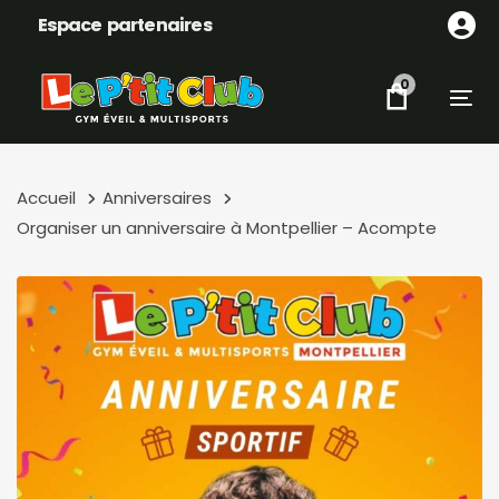
Skip
Skip
Espace partenaires
links
to
content
0
Tog
Accueil
Anniversaires
Organiser un anniversaire à Montpellier – Acompte