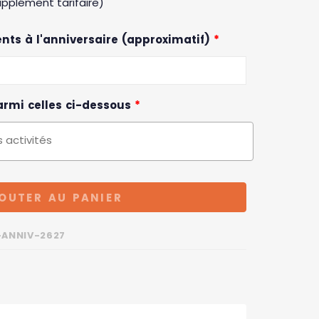
pplément tarifaire)
nts à l'anniversaire (approximatif)
*
parmi celles ci-dessous
*
OUTER AU PANIER
-ANNIV-2627