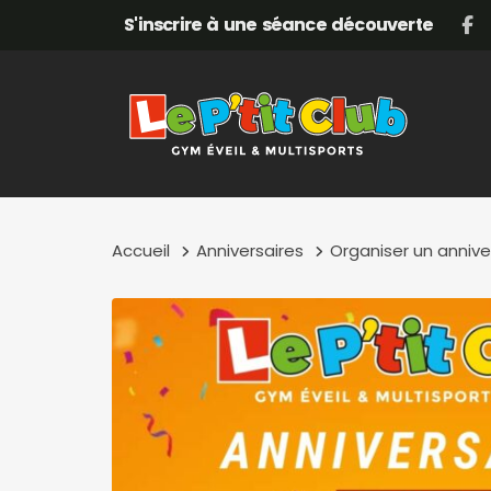
Skip
Skip
S'inscrire à une séance découverte
links
to
content
Accueil
Anniversaires
Organiser un annive