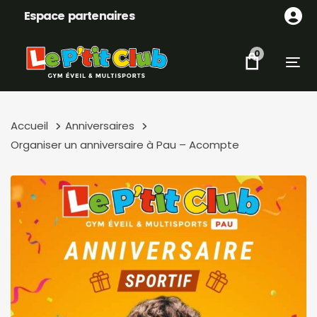
Skip
Skip
Espace partenaires
links
to
content
0
Tog
Accueil
Anniversaires
Organiser un anniversaire à Pau – Acompte