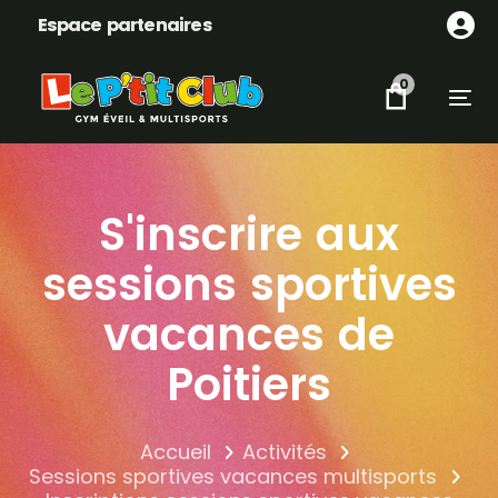
Skip
Skip
Espace partenaires
links
to
content
0
Tog
S'inscrire aux
sessions sportives
vacances de
Poitiers
Accueil
Activités
Sessions sportives vacances multisports