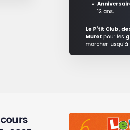
Anniversair
12 ans.
Le P’tit Club, d
Muret
pour les
g
marcher jusqu’à
 cours