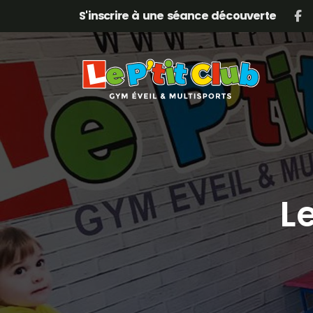
Skip
Skip
S'inscrire à une séance découverte
links
to
content
L