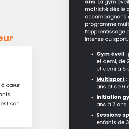
ans
. La gym éve
motricité dès le 
accompagnons en
programme multi
l’apprentissage d
eur
intense du sport.
Gym éveil
: 
et demi, de 
et demi à 5 
Multisport
:
a à cœur
ans et de 6 
ants.
Initiation 
 est son
ans à 7 ans.
Sessions s
enfants de 3