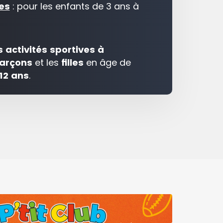
es
: pour les enfants de 3 ans à
es activités sportives à
arçons
et les
filles
en âge de
12 ans
.