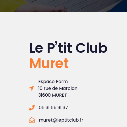
Le P’tit Club
Muret
Espace Form
10 rue de Marclan
31600 MURET
06 31 65 91 37
muret@leptitclub.fr