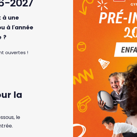
6-2027
t à une
ou à l'année
e ?
nt ouvertes !
ur la
ssous, le
ntrée.