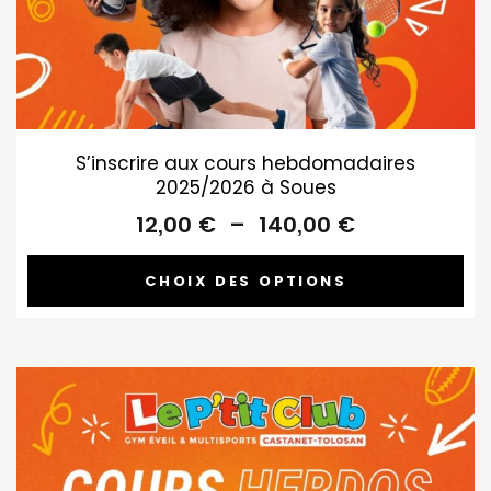
S’inscrire aux cours hebdomadaires
2025/2026 à Soues
Plage
12,00
€
–
140,00
€
de
prix :
CHOIX DES OPTIONS
12,00 €
à
140,00 €