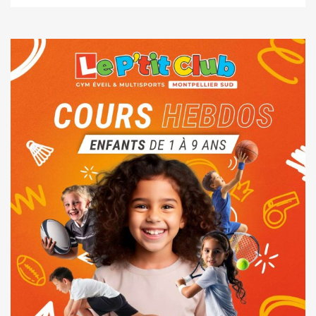
12,00 €
à
150,00 €