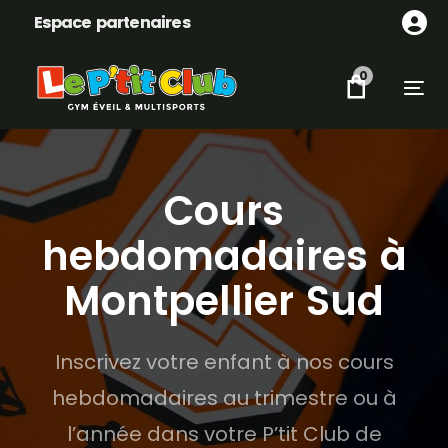
Skip
Skip
Espace partenaires
links
to
content
0
Tog
Cours
hebdomadaires à
Montpellier Sud
Inscrivez votre enfant à nos cours
hebdomadaires au trimestre ou à
l’année dans votre P’tit Club de