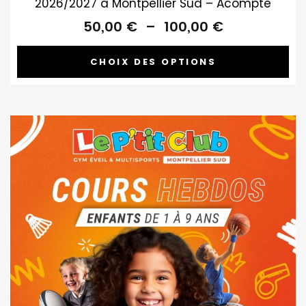
2026/2027 à Montpellier Sud – Acompte
Plage
50,00
€
–
100,00
€
de
prix :
CHOIX DES OPTIONS
50,00 €
à
100,00 €